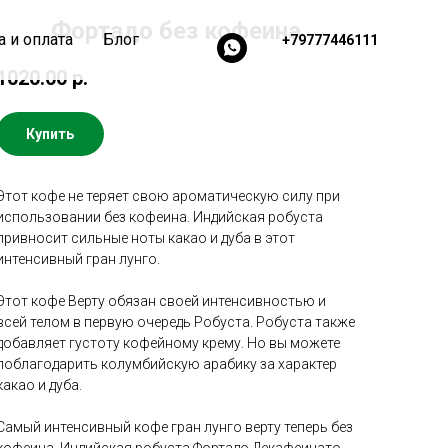
Фортадо без кофеина
 и оплата
Блог
+79777446111
1020.00
р.
Купить
Этот кофе не теряет свою ароматическую силу при
использовании без кофеина. Индийская робуста
привносит сильные ноты какао и дуба в этот
интенсивный гран лунго.
Этот кофе Верту обязан своей интенсивностью и
всей телом в первую очередь Робуста. Робуста также
добавляет густоту кофейному крему. Но вы можете
поблагодарить колумбийскую арабику за характер
какао и дуба.
Самый интенсивный кофе гран лунго верту теперь без