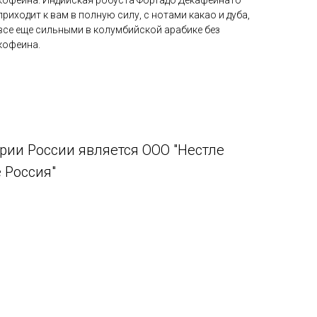
кофеина. Индийская робуста Фортадо Декафеинато
приходит к вам в полную силу, с нотами какао и дуба,
все еще сильными в колумбийской арабике без
кофеина.
рии России является ООО "Нестле
 Россия"