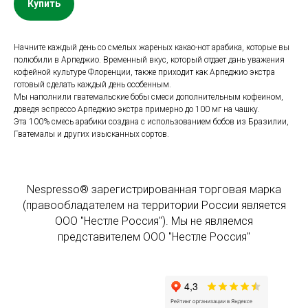
Купить
Начните каждый день со смелых жареных какао-нот арабика, которые вы
полюбили в Арпеджио. Временный вкус, который отдает дань уважения
кофейной культуре Флоренции, также приходит как Арпеджио экстра
готовый сделать каждый день особенным.
Мы наполнили гватемальские бобы смеси дополнительным кофеином,
доведя эспрессо Арпеджио экстра примерно до 100 мг на чашку.
Эта 100% смесь арабики создана с использованием бобов из Бразилии,
Гватемалы и других изысканных сортов.
Nespresso® зарегистрированная торговая марка
(правообладателем на территории России является
ООО "Нестле Россия"). Мы не являемся
представителем ООО "Нестле Россия"